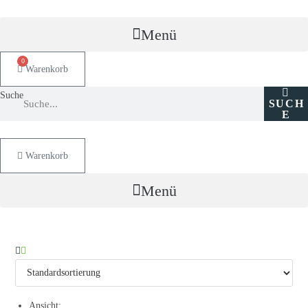
Zum
Inhalt
Menü
springen
0
Warenkorb
Suche
SUCH
E
Warenkorb
Menü
Ansicht: