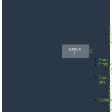
S
T
R
Z
0,00
€
0
Home
Produk
L
F
Über
uns
U
P
R
Servic
K
V