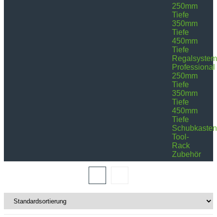
250mm
Tiefe
350mm
Tiefe
450mm
Tiefe
Regalsyste
Professional
250mm
Tiefe
350mm
Tiefe
450mm
Tiefe
Schubkasten
Tool-
Rack
Zubehör