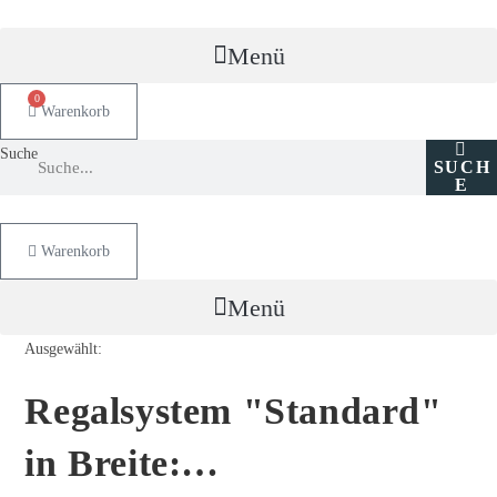
Zum
Inhalt
Menü
springen
0
Warenkorb
Suche
SUCH
E
Warenkorb
Menü
Ausgewählt:
Regalsystem "Standard"
in Breite:…