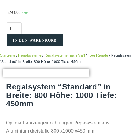
329,00
€
netto
Regalsystem
"Standard"
IN DEN WARENKORB
in
Breite:
Startseite
/
Regalsysteme
/
Regalsysteme nach Maß
/
45er Regale
/ Regalsystem
800
“Standard” in Breite: 800 Höhe: 1000 Tiefe: 450mm
Höhe:
1000
Tiefe:
Regalsystem “Standard” in
450mm
Breite: 800 Höhe: 1000 Tiefe:
Menge
450mm
Optima Fahrzeugeinrichtungen Regasystem aus
Aluminium dreistufig 800 x1000 x450 mm