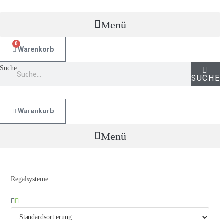
Zum
Inhalt
Menü
springen
0
Warenkorb
Suche
SUCHE
Warenkorb
Menü
Regalsysteme