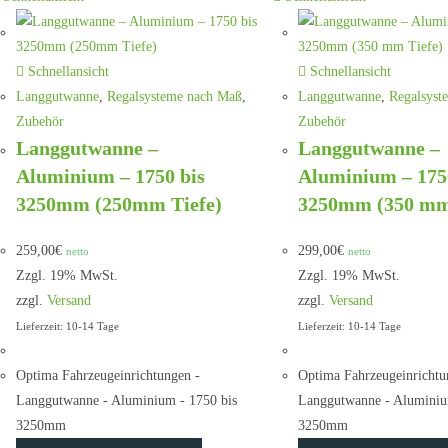
Schnellansicht
Schnellansicht
Langgutwanne
,
Regalsysteme nach Maß
,
Langgutwanne
,
Regalsyst
Zubehör
Zubehör
Langgutwanne –
Langgutwanne –
Aluminium – 1750 bis
Aluminium – 175
3250mm (250mm Tiefe)
3250mm (350 mm
259,00
€
299,00
€
netto
netto
Zzgl. 19% MwSt.
Zzgl. 19% MwSt.
zzgl.
Versand
zzgl.
Versand
Lieferzeit: 10-14 Tage
Lieferzeit: 10-14 Tage
Optima Fahrzeugeinrichtungen -
Optima Fahrzeugeinrichtu
Langgutwanne - Aluminium - 1750 bis
Langgutwanne - Aluminiu
3250mm
3250mm