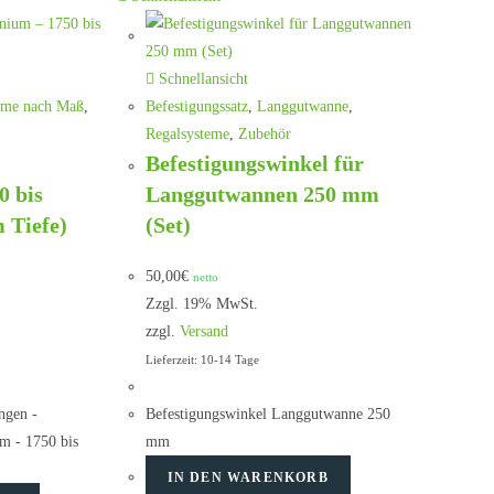
Schnellansicht
eme nach Maß
,
Befestigungssatz
,
Langgutwanne
,
Regalsysteme
,
Zubehör
Befestigungswinkel für
0 bis
Langgutwannen 250 mm
 Tiefe)
(Set)
50,00
€
netto
Zzgl. 19% MwSt.
zzgl.
Versand
Lieferzeit: 10-14 Tage
ngen -
Befestigungswinkel Langgutwanne 250
m - 1750 bis
mm
IN DEN WARENKORB