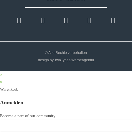
© Alle Rechte vorbehalten
design by TwoTypes Werbeagentur
×
×
Warenkorb
Anmelden
Become a part of our community!