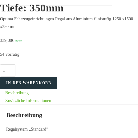
Tiefe: 350mm
Optima Fahrzeugeinrichtungen Regal aus Aluminium fünfstufig 1250 x1500
x350 mm
339,00
€
netto
54 vorrätig
Regalsystem
"Standard"
IN DEN WARENKORB
in
Breite:
Beschreibung
1250
Zusätzliche Informationen
Höhe:
Beschreibung
1500
Tiefe:
Regalsystem „Standard“
350mm
Menge