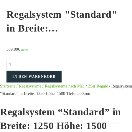
Regalsystem "Standard"
in Breite:…
339,00
€
netto
Regalsystem
"Standard"
IN DEN WARENKORB
in
Breite:
Startseite
/
Regalsysteme
/
Regalsysteme nach Maß
/
35er Regale
/ Regalsystem
1250
“Standard” in Breite: 1250 Höhe: 1500 Tiefe: 350mm
Höhe:
1500
Regalsystem “Standard” in
Tiefe:
350mm
Breite: 1250 Höhe: 1500
Menge