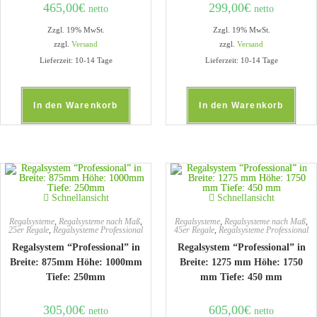
465,00
€
299,00
€
netto
netto
Zzgl. 19% MwSt.
Zzgl. 19% MwSt.
zzgl.
Versand
zzgl.
Versand
Lieferzeit: 10-14 Tage
Lieferzeit: 10-14 Tage
In den Warenkorb
In den Warenkorb
Schnellansicht
Schnellansicht
Regalsysteme
,
Regalsysteme nach Maß
,
Regalsysteme
,
Regalsysteme nach Maß
,
25er Regale
,
Regalsysteme Professional
45er Regale
,
Regalsysteme Professional
Regalsystem “Professional” in
Regalsystem “Professional” in
Breite: 875mm Höhe: 1000mm
Breite: 1275 mm Höhe: 1750
Tiefe: 250mm
mm Tiefe: 450 mm
305,00
€
605,00
€
netto
netto