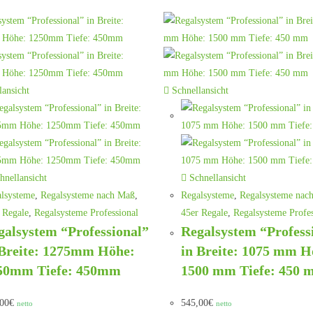
ansicht
Schnellansicht
hnellansicht
Schnellansicht
lsysteme
,
Regalsysteme nach Maß
,
Regalsysteme
,
Regalsysteme nac
 Regale
,
Regalsysteme Professional
45er Regale
,
Regalsysteme Profes
galsystem “Professional”
Regalsystem “Profess
 Breite: 1275mm Höhe:
in Breite: 1075 mm H
50mm Tiefe: 450mm
1500 mm Tiefe: 450
00
€
545,00
€
netto
netto