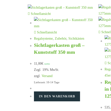
Schnellansicht
Schnell
Schnellansicht
Regalsysteme
,
Zubehör
,
Sichtkästen
Sichtlagerkasten groß –
Kunststoff 350 mm
Sc
11,00
€
netto
Rega
Zzgl. 19% MwSt.
45er
zzgl.
Versand
Re
Lieferzeit: 10-14 Tage
in
12
IN DEN WARENKORB
535,