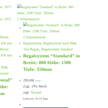
Schnellansicht
Schnellansicht
Regalsysteme
,
Regalsysteme nach Maß
,
35er Regale
,
Regalsysteme Standard
Regalsystem “Standard” in
Breite: 800 Höhe: 1500
h Maß
,
Tiefe: 350mm
sional
ional”
299,00
€
netto
öhe:
Zzgl. 19% MwSt.
 mm
zzgl.
Versand
Lieferzeit: 10-14 Tage