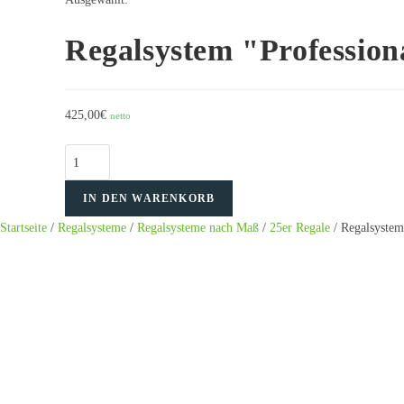
Regalsystem "Profession
425,00
€
netto
Regalsystem
"Professional"
IN DEN WARENKORB
in
Breite:
Startseite
/
Regalsysteme
/
Regalsysteme nach Maß
/
25er Regale
/ Regalsyste
1275mm
Höhe:
1250mm
Tiefe:
250mm
Menge