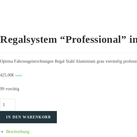
Regalsystem “Professional” 
Optima Fahrzeugeinrichtungen Regal Stahl Aluminium grau vierstufig profe
425,00
€
netto
99 vorrätig
Regalsystem
"Professional"
IN DEN WARENKORB
in
Breite:
Beschreibung
1275mm