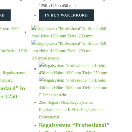
1250 x1750 x450 mm
RB
IN DEN WARENKORB
Schnellansicht
e
,
Regalsysteme
tandard
andard” in
Schnellansicht
e: 1750
25er Regale
,
Neu
,
Regalsysteme
,
Regalsysteme nach Maß
,
Regalsysteme
Professional
Regalsystem “Professional”