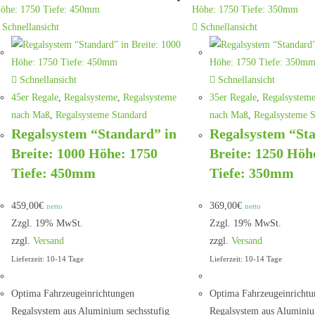
Schnellansicht
Schnellansicht
Schnellansicht
Schnellansicht
45er Regale
,
Regalsysteme
,
Regalsysteme
35er Regale
,
Regalsystem
nach Maß
,
Regalsysteme Standard
nach Maß
,
Regalsysteme S
Regalsystem “Standard” in
Regalsystem “St
Breite: 1000 Höhe: 1750
Breite: 1250 Höh
Tiefe: 450mm
Tiefe: 350mm
459,00
€
369,00
€
netto
netto
Zzgl. 19% MwSt.
Zzgl. 19% MwSt.
zzgl.
Versand
zzgl.
Versand
Lieferzeit: 10-14 Tage
Lieferzeit: 10-14 Tage
Optima Fahrzeugeinrichtungen
Optima Fahrzeugeinrichtu
Regalsystem aus Aluminium sechsstufig
Regalsystem aus Aluminiu