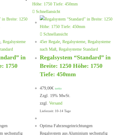
Schnellansicht
Schnellansicht
e
,
Regalsysteme
45er Regale
,
Regalsysteme
,
Regalsysteme
tandard
nach Maß
,
Regalsysteme Standard
andard” in
Regalsystem “Standard” in
e: 1750
Breite: 1250 Höhe: 1750
Tiefe: 450mm
479,00
€
netto
Zzgl. 19% MwSt.
zzgl.
Versand
Lieferzeit: 10-14 Tage
ngen
Optima Fahrzeugeinrichtungen
m sechsstufig
Regalsystem aus Aluminium sechsstufig