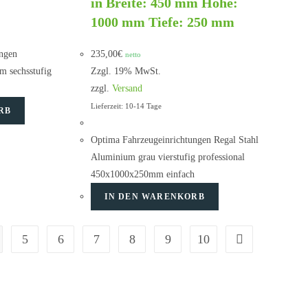
in Breite: 450 mm Höhe:
1000 mm Tiefe: 250 mm
ngen
235,00
€
netto
m sechsstufig
Zzgl. 19% MwSt.
zzgl.
Versand
Lieferzeit: 10-14 Tage
RB
Optima Fahrzeugeinrichtungen Regal Stahl
Aluminium grau vierstufig professional
450x1000x250mm einfach
IN DEN WARENKORB
5
6
7
8
9
10