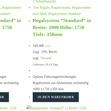
Schnellansicht
e
,
Regalsysteme
35er Regale
,
Regalsysteme
,
Regalsysteme
tandard
nach Maß
,
Regalsysteme Standard
andard” in
Regalsystem “Standard” in
: 1750
Breite: 1000 Höhe: 1750
Tiefe: 350mm
349,00
€
netto
Zzgl. 19% MwSt.
zzgl.
Versand
Lieferzeit: 10-14 Tage
ngen
Optima Fahrzeugeinrichtungen
m sechsstufig
Regalsystem aus Aluminium sechsstufig
1000 x1750 x350 mm
RB
IN DEN WARENKORB