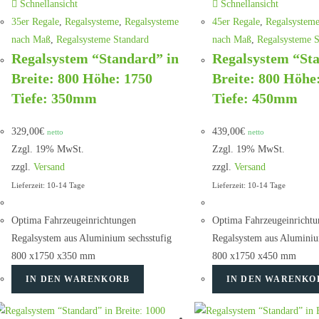
Schnellansicht
Schnellansicht
35er Regale
,
Regalsysteme
,
Regalsysteme
45er Regale
,
Regalsystem
nach Maß
,
Regalsysteme Standard
nach Maß
,
Regalsysteme S
Regalsystem “Standard” in
Regalsystem “St
Breite: 800 Höhe: 1750
Breite: 800 Höhe
Tiefe: 350mm
Tiefe: 450mm
329,00
€
439,00
€
netto
netto
Zzgl. 19% MwSt.
Zzgl. 19% MwSt.
zzgl.
Versand
zzgl.
Versand
Lieferzeit: 10-14 Tage
Lieferzeit: 10-14 Tage
Optima Fahrzeugeinrichtungen
Optima Fahrzeugeinrichtu
Regalsystem aus Aluminium sechsstufig
Regalsystem aus Aluminiu
800 x1750 x350 mm
800 x1750 x450 mm
IN DEN WARENKORB
IN DEN WARENKO