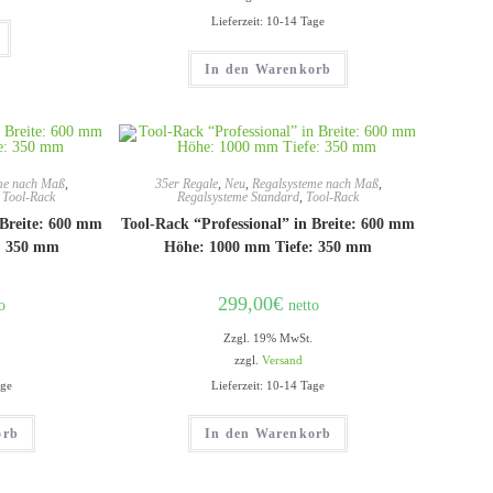
Lieferzeit: 10-14 Tage
In den Warenkorb
me nach Maß
,
35er Regale
,
Neu
,
Regalsysteme nach Maß
,
,
Tool-Rack
Regalsysteme Standard
,
Tool-Rack
 Breite: 600 mm
Tool-Rack “Professional” in Breite: 600 mm
: 350 mm
Höhe: 1000 mm Tiefe: 350 mm
299,00
€
o
netto
Zzgl. 19% MwSt.
zzgl.
Versand
age
Lieferzeit: 10-14 Tage
orb
In den Warenkorb