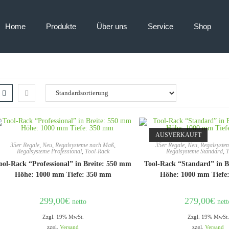
Home
Produkte
Über uns
Service
Shop
AUSVERKAUFT
35er Regale
,
Neu
,
Regalsysteme nach Maß
,
35er Regale
,
Neu
,
Regalsyste
Regalsysteme Professional
,
Tool-Rack
Regalsysteme Standard
,
T
ool-Rack “Professional” in Breite: 550 mm
Tool-Rack “Standard” in B
Höhe: 1000 mm Tiefe: 350 mm
Höhe: 1000 mm Tiefe
299,00
€
279,00
€
netto
nett
Zzgl. 19% MwSt.
Zzgl. 19% MwSt.
zzgl.
Versand
zzgl.
Versand