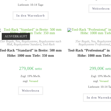
Lieferzeit: 10-14 Tage
Weiterlesen
In den Warenkorb
AUSVERKAUFT
35er Regale
,
Neu
,
Regalsysteme
,
Regalsysteme nach
35er Regale
,
Neu
,
Regalsyste
Maß
,
Regalsysteme Standard
,
Tool-Rack
Regalsysteme Professional
Tool-Rack “Standard” in Breite: 500 mm
Tool-Rack “Professional” in
Höhe: 1000 mm Tiefe: 350 mm
Höhe: 1000 mm Tiefe
279,00
€
299,00
€
netto
nett
Zzgl. 19% MwSt.
Zzgl. 19% MwSt.
zzgl.
Versand
zzgl.
Versand
Lieferzeit: 10-14 T
Weiterlesen
In den Warenk