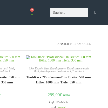
0
ANSICHT:
12
24
ALLE
me nach Maß
,
35er Regale
,
Neu
,
Regalsysteme
,
Regalsysteme nach
ool-Rack
Maß
,
Regalsysteme Professional
,
Tool-Rack
reite: 550 mm
Tool-Rack “Professional” in Breite: 500 mm
: 350 mm
Höhe: 1000 mm Tiefe: 350 mm
299,00
€
o
netto
Zzgl. 19% MwSt.
zzgl.
Versand