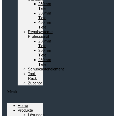
250mm
Tiefe
350mm
Tiefe
450mm
Tiefe
Regalsysteme
Professional
250mm
Tiefe
350mm
Tiefe
450mm
Tiefe
Schubkastenelement
Tool-
Rack
Zubehör
Menü
Home
Produkte
Lösungen