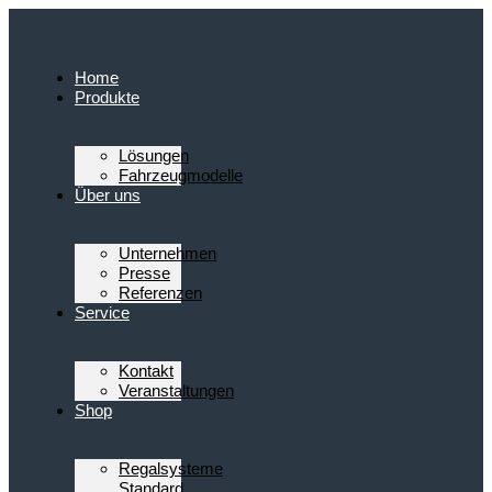
Zum
Inhalt
springen
Home
Produkte
Lösungen
Fahrzeugmodelle
Über uns
Unternehmen
Presse
Referenzen
Service
Kontakt
Veranstaltungen
Shop
Regalsysteme
Standard