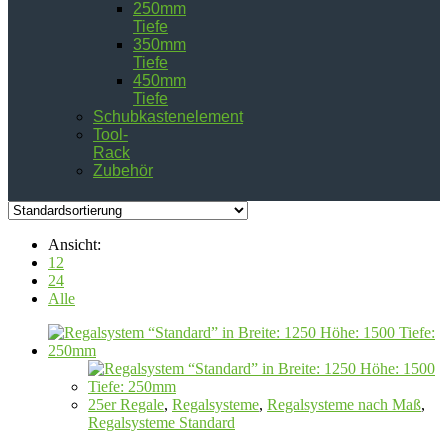
250mm
Tiefe
350mm
Tiefe
450mm
Tiefe
Schubkastenelement
Tool-
Rack
Zubehör
Ansicht:
12
24
Alle
25er Regale
,
Regalsysteme
,
Regalsysteme nach Maß
,
Regalsysteme Standard