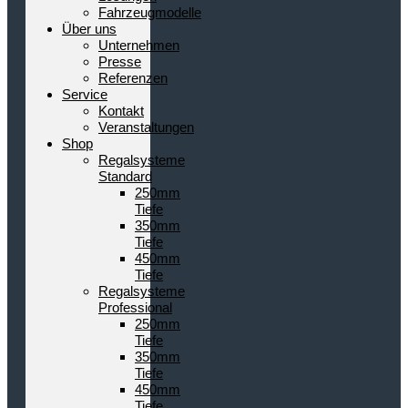
Fahrzeugmodelle
Über uns
Unternehmen
Presse
Referenzen
Service
Kontakt
Veranstaltungen
Shop
Regalsysteme
Standard
250mm
Tiefe
350mm
Tiefe
450mm
Tiefe
Regalsysteme
Professional
250mm
Tiefe
350mm
Tiefe
450mm
Tiefe