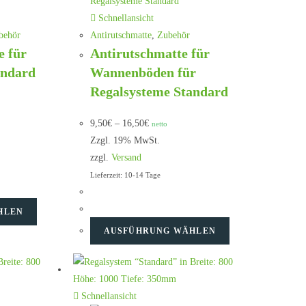
Schnellansicht
behör
Antirutschmatte
,
Zubehör
 für
Antirutschmatte für
andard
Wannenböden für
Regalsysteme Standard
9,50
€
–
16,50
€
netto
Zzgl. 19% MwSt.
zzgl.
Versand
Lieferzeit: 10-14 Tage
HLEN
AUSFÜHRUNG WÄHLEN
Schnellansicht