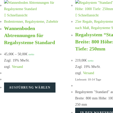
Schnellansicht
Schnellansicht
Bodentrenner
,
Regalsysteme
,
Zubehör
25er Regale
,
Regalsystem
Wannenboden
nach Maß
,
Regalsysteme S
Regalsystem “St
Abtrennungen für
Breite: 800 Höhe
Regalsysteme Standard
Tiefe: 250mm
45,00
€
–
50,00
€
netto
Zzgl. 19% MwSt.
219,00
€
netto
zzgl.
Versand
Zzgl. 19% MwSt.
zzgl.
Versand
Lieferzeit: 10-14 Tage
AUSFÜHRUNG WÄHLEN
Regalsystem "Standard" a
Breite: 800 mm Höhe: 10
250 mm
IN DEN WARENKO