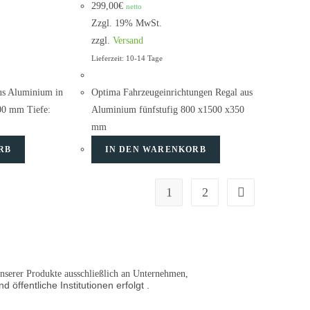
299,00
€
netto
Zzgl. 19% MwSt.
zzgl.
Versand
Lieferzeit: 10-14 Tage
us Aluminium in
Optima Fahrzeugeinrichtungen Regal aus
00 mm Tiefe:
Aluminium fünfstufig 800 x1500 x350
mm
RB
IN DEN WARENKORB
1
2
 unserer Produkte ausschließlich an Unternehmen,
d öffentliche Institutionen
erfolgt .