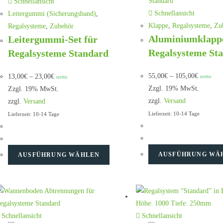
Schnellansicht
Schnellansicht
Leitergummi (Sicherungsband)
,
Klappe
,
Regalsysteme
,
Zu
Regalsysteme
,
Zubehör
Aluminiumklappe
Leitergummi-Set für
Regalsysteme St
Regalsysteme Standard
55,00
€
–
105,00
€
13,00
€
–
23,00
€
netto
netto
Zzgl. 19% MwSt.
Zzgl. 19% MwSt.
zzgl.
Versand
zzgl.
Versand
Lieferzeit: 10-14 Tage
Lieferzeit: 10-14 Tage
AUSFÜHRUNG WÄ
AUSFÜHRUNG WÄHLEN
Schnellansicht
Schnellansicht