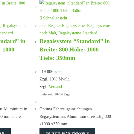
Schnellansicht
e
,
Regalsysteme
35er Regale
,
Regalsysteme
,
Regalsysteme
tandard
nach Maß
,
Regalsysteme Standard
andard” in
Regalsystem “Standard” in
: 1000
Breite: 800 Höhe: 1000
Tiefe: 350mm
219,00
€
netto
Zzgl. 19% MwSt.
zzgl.
Versand
Lieferzeit: 10-14 Tage
us Aluminium in
Optima Fahrzeugeinrichtungen
00 mm Tiefe:
Regasystem aus Aluminium dreistufig 800
x1000 x350 mm
RB
IN DEN WARENKORB