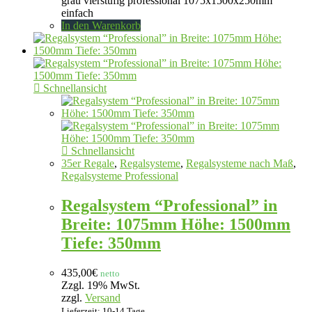
grau vierstufig professional 1075x1500x250mm
einfach
In den Warenkorb
Schnellansicht
Schnellansicht
35er Regale
,
Regalsysteme
,
Regalsysteme nach Maß
,
Regalsysteme Professional
Regalsystem “Professional” in
Breite: 1075mm Höhe: 1500mm
Tiefe: 350mm
435,00
€
netto
Zzgl. 19% MwSt.
zzgl.
Versand
Lieferzeit: 10-14 Tage