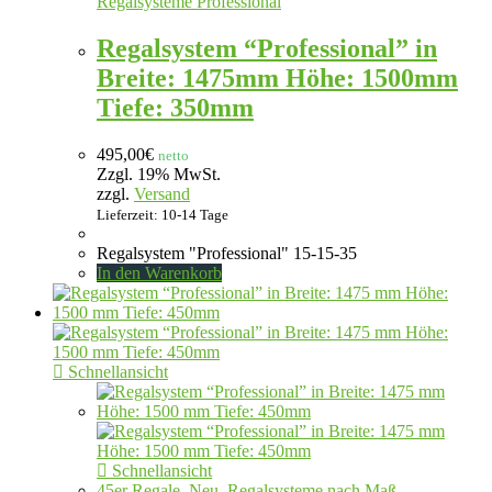
Regalsysteme Professional
Regalsystem “Professional” in
Breite: 1475mm Höhe: 1500mm
Tiefe: 350mm
495,00
€
netto
Zzgl. 19% MwSt.
zzgl.
Versand
Lieferzeit: 10-14 Tage
Regalsystem "Professional" 15-15-35
In den Warenkorb
Schnellansicht
Schnellansicht
45er Regale
,
Neu
,
Regalsysteme nach Maß
,